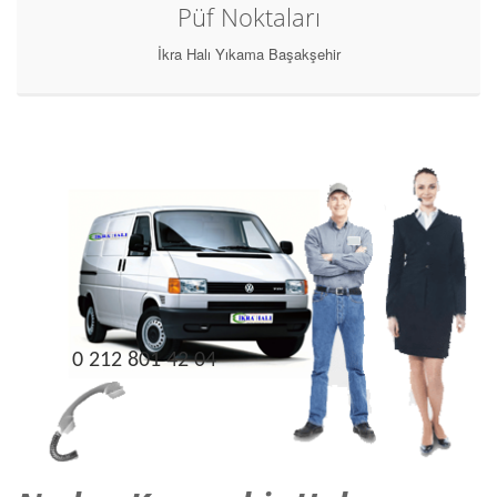
Püf Noktaları
İkra Halı Yıkama Başakşehir
0 212 801 42 04