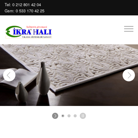
Tel:
0 212 801 42 04
Gsm:
0 533 170 42 25
Mobil
Men