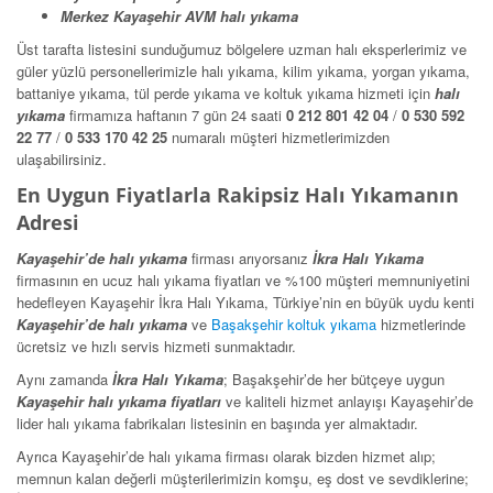
Merkez Kayaşehir AVM halı yıkama
Üst tarafta listesini sunduğumuz bölgelere uzman halı eksperlerimiz ve
güler yüzlü personellerimizle halı yıkama, kilim yıkama, yorgan yıkama,
battaniye yıkama, tül perde yıkama ve koltuk yıkama hizmeti için
halı
yıkama
firmamıza haftanın 7 gün 24 saati
0 212 801 42 04
/
0 530 592
22 77
/
0 533 170 42 25
numaralı müşteri hizmetlerimizden
ulaşabilirsiniz.
En Uygun Fiyatlarla Rakipsiz Halı Yıkamanın
Adresi
Kayaşehir’de halı yıkama
firması arıyorsanız
İkra Halı Yıkama
firmasının en ucuz halı yıkama fiyatları ve %100 müşteri memnuniyetini
hedefleyen Kayaşehir İkra Halı Yıkama, Türkiye’nin en büyük uydu kenti
Kayaşehir’de halı yıkama
ve
Başakşehir koltuk yıkama
hizmetlerinde
ücretsiz ve hızlı servis hizmeti sunmaktadır.
Aynı zamanda
İkra Halı Yıkama
; Başakşehir’de her bütçeye uygun
Kayaşehir halı yıkama fiyatları
ve kaliteli hizmet anlayışı Kayaşehir’de
lider halı yıkama fabrikaları listesinin en başında yer almaktadır.
Ayrıca Kayaşehir’de halı yıkama firması olarak bizden hizmet alıp;
memnun kalan değerli müşterilerimizin komşu, eş dost ve sevdiklerine;