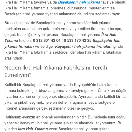
İkra Halı Yıkama tavsiye ya da
Başakşehir halı yıkama
tavsiye olarak;
İkra Halı Yıkama firmamızı önermesi durumunda; müşterilerimize
Başakşehir halı yıkama fiyatları anlamında da indirim sağlamaktayız.
Bu nedenle siz de Başakşehir halı yıkama ve diğer halı yıkama
fabrikaları arasında en çok tercih ve tavsiye edilen firmamızla tanışın,
gerçek temizliğin keyfini çıkaran Başakşehir halı yıkama
İkra Halı
Yıkama
telefon:
0 212 801 42 04
/
0 533 170 42 25
Başakşehir halı
yıkama firmaları
ve ve diğer
Kayaşehir
halı yıkama
firmaları
içinde
İkra Halı Yıkama fabrikamız sektörde lider olan halı yıkama fabrikaları
arasındadır.
Neden İkra Halı Yıkama Fabrikasını Tercih
Etmeliyim?
Kaliteli bir Başakşehir halı yıkama ya da Kayaşehir’de halı yıkama
firması bulmak için; biraz araştırma ve tavsiye gerekir. Üstelik en düşük
fiyat her zaman en iyi seçenek olmayabilir. Aynı zamanda kaliteli bir halı
yıkama şirketi seçmek; telefon defterini açmanın veya rastgele bir
İnternet aramasını gerçekleştirmenin ötesine geçiyor.
Halılarınız evinizin en önemli eşyalarından biridir. Bu nedenle işini doğru
yapacak deneyimli bir halı yıkama şirketine ulaşmak istiyorsunuz. Bu
yüzden
İkra Halı Yıkama
veya Başakşehir halı yıkama şirketi