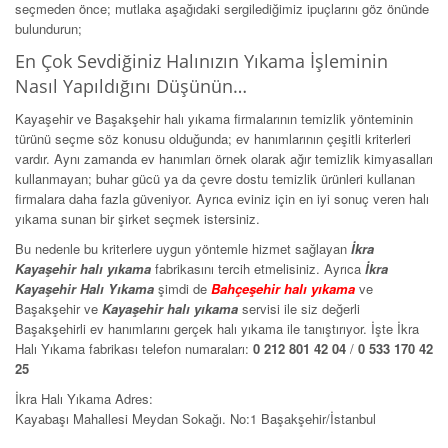
seçmeden önce; mutlaka aşağıdaki sergilediğimiz ipuçlarını göz önünde
bulundurun;
En Çok Sevdiğiniz Halınızın Yıkama İşleminin
Nasıl Yapıldığını Düşünün…
Kayaşehir ve Başakşehir halı yıkama firmalarının temizlik yönteminin
türünü seçme söz konusu olduğunda; ev hanımlarının çeşitli kriterleri
vardır. Aynı zamanda ev hanımları örnek olarak ağır temizlik kimyasalları
kullanmayan; buhar gücü ya da çevre dostu temizlik ürünleri kullanan
firmalara daha fazla güveniyor. Ayrıca eviniz için en iyi sonuç veren halı
yıkama sunan bir şirket seçmek istersiniz.
Bu nedenle bu kriterlere uygun yöntemle hizmet sağlayan
İkra
Kayaşehir
halı yıkama
fabrikasını tercih etmelisiniz. Ayrıca
İkra
Kayaşehir Halı Yıkama
şimdi de
Bahçeşehir halı yıkama
ve
Başakşehir ve
Kayaşehir halı yıkama
servisi ile siz değerli
Başakşehirli ev hanımlarını gerçek halı yıkama ile tanıştırıyor. İşte İkra
Halı Yıkama fabrikası telefon numaraları:
0 212 801 42 04
/
0 533 170 42
25
İkra Halı Yıkama Adres:
Kayabaşı Mahallesi Meydan Sokağı. No:1 Başakşehir/İstanbul