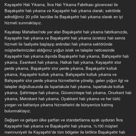
Kayaşehir Halı Yıkama, İkra Halı Yıkama Fabrikası güvencesi ile
Başakşehir halı yıkama ve Kayaşehir halı yıkama olarak; sektörde
edindiğimiz 20 yıllık tecrübe ile Başakşehir halı yıkama olarak en iyi
hizmeti sunmaktayız.
Kayabaşı Mahallesi'nde yer alan Başakşehir halı yıkama fabrikamızda,
Kayaşehir halı yıkama ve Başakşehir halı yıkama ücretsiz halı servis
hizmeti ile faaliyete başlayıp ardından halı yıkama sektöründe
müşterilerimizden aldığımız yoğun istek ve talepler neticesinde
Kayaşehir halı yıkama dışında Başakşehir halı yıkama, Bahçeşehir halı
yıkama, Esenkent halı yıkama, Halkalı halı yıkama, Kayaşehir stor
perde yıkama, Başakşehir stor perde yıkama, Başakşehir koltuk
yıkama, Kayaşehir koltuk yıkama, Bahçeşehir koltuk yıkama ve
Bahçeşehir stor perde yıkama hizmetlerine yönelip, gelen yoğun ilgi ve
talepler doğrultusunda da Ispartakule halı yıkama, Ispartakule koltuk
yıkama, Şahintepe halı yıkama, Güvercintepe halı yıkama, Onurkent halı
yıkama, Metrokent halı yıkama, Oyakkent halı yıkama ve her türlü
yorgan ve battaniye yıkama hizmetlerini de bünyemize katmış
bulunmaktayız.
Değişen ve gelişen ülke şartları ve standartlarına ayak uyduran İkra
Kayaşehir halı yıkama ve Başakşehir halı yıkama, %100 müşteri
memnuniyeti ile Kayaşehir’de tüm bölgeler ile birlikte Başakşehir halı