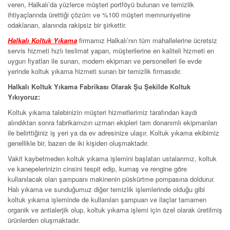
veren, Halkalı’da yüzlerce müşteri portföyü bulunan ve temizlik
ihtiyaçlarında ürettiği çözüm ve %100 müşteri memnuniyetine
odaklanan, alanında rakipsiz bir şirkettir.
Halkalı Koltuk Yıkama
firmamız Halkalı’nın tüm mahallelerine ücretsiz
servis hizmeti hızlı teslimat yapan, müşterilerine en kaliteli hizmeti en
uygun fiyatları ile sunan, modern ekipman ve personelleri ile evde
yerinde koltuk yıkama hizmeti sunan bir temizlik firmasıdır.
Halkalı Koltuk Yıkama Fabrikası Olarak Şu Şekilde Koltuk
Yıkıyoruz:
Koltuk yıkama talebinizin müşteri hizmetlerimiz tarafından kaydı
alındıktan sonra fabrikamızın uzman ekipleri tam donanımlı ekipmanları
ile belirttiğiniz iş yeri ya da ev adresinize ulaşır. Koltuk yıkama ekibimiz
genellikle bir, bazen de iki kişiden oluşmaktadır.
Vakit kaybetmeden koltuk yıkama işlemini başlatan ustalarımız, koltuk
ve kanepelerinizin cinsini tespit edip, kumaş ve rengine göre
kullanılacak olan şampuanı makinenin püskürtme pompasına doldurur.
Halı yıkama ve sunduğumuz diğer temizlik işlemlerinde olduğu gibi
koltuk yıkama işleminde de kullanılan şampuan ve ilaçlar tamamen
organik ve antialerjik olup, koltuk yıkama işlemi için özel olarak üretilmiş
ürünlerden oluşmaktadır.