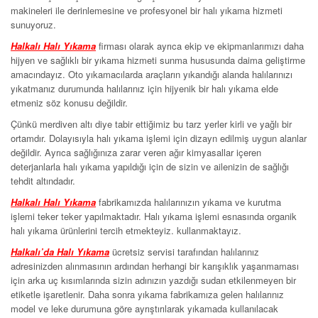
makineleri ile derinlemesine ve profesyonel bir halı yıkama hizmeti
sunuyoruz.
Halkalı Halı Yıkama
firması olarak ayrıca ekip ve ekipmanlarımızı daha
hijyen ve sağlıklı bir yıkama hizmeti sunma hususunda daima geliştirme
amacındayız. Oto yıkamacılarda araçların yıkandığı alanda halılarınızı
yıkatmanız durumunda halılarınız için hijyenik bir halı yıkama elde
etmeniz söz konusu değildir.
Çünkü merdiven altı diye tabir ettiğimiz bu tarz yerler kirli ve yağlı bir
ortamdır. Dolayısıyla halı yıkama işlemi için dizayn edilmiş uygun alanlar
değildir. Ayrıca sağlığınıza zarar veren ağır kimyasallar içeren
deterjanlarla halı yıkama yapıldığı için de sizin ve ailenizin de sağlığı
tehdit altındadır.
Halkalı Halı Yıkama
fabrikamızda halılarınızın yıkama ve kurutma
işlemi teker teker yapılmaktadır. Halı yıkama işlemi esnasında organik
halı yıkama ürünlerini tercih etmekteyiz. kullanmaktayız.
Halkalı’da Halı Yıkama
ücretsiz servisi tarafından halılarınız
adresinizden alınmasının ardından herhangi bir karışıklık yaşanmaması
için arka uç kısımlarında sizin adınızın yazdığı sudan etkilenmeyen bir
etiketle işaretlenir. Daha sonra yıkama fabrikamıza gelen halılarınız
model ve leke durumuna göre ayrıştırılarak yıkamada kullanılacak