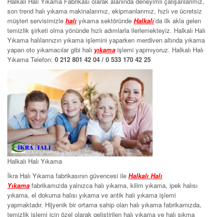
Halkalı Halı Yıkama Fabrikası olarak alanında deneyimli çalışanlarımız,
son trend halı yıkama makinalarımız, ekipmanlarımız, hızlı ve ücretsiz
müşteri servisimizle
halı
yıkama sektöründe
Halkalı
’da ilk akla gelen
temizlik şirketi olma yönünde hızlı adımlarla ilerlemekteyiz. Halkalı Halı
Yıkama halılarınızın yıkama işlemini yaparken merdiven altında yıkama
yapan oto yıkamacılar gibi halı
yıkama
işlemi yapmıyoruz. Halkalı Halı
Yıkama Telefon:
0 212 801 42 04 / 0 533 170 42 25
Halkalı Halı Yıkama
İkra Halı Yıkama fabrikasının güvencesi ile
Halkalı Halı
Yıkama
fabrikamızda yalnızca halı yıkama, kilim yıkama, ipek halısı
yıkama, el dokuma halısı yıkama ve antik halı yıkama işlemi
yapmaktadır. Hijyenik bir ortama sahip olan halı yıkama fabrikamızda,
temizlik işlemi için özel olarak geliştirilen halı yıkama ve halı sıkma