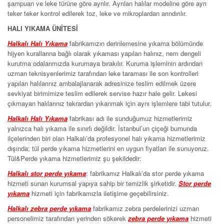
şampuan ve leke türüne göre ayrılır. Ayrılan halılar modeline göre ayrı
teker teker kontrol edilerek toz, leke ve mikroplardan arındırılır.
HALI YIKAMA ÜNİTESİ
Halkalı Halı Yıkama
fabrikamızın derinlemesine yıkama bölümünde
hijyen kurallarına bağlı olarak yıkaması yapılan halınız, nem dengeli
kurutma odalarımızda kurumaya bırakılır. Kuruma işleminin ardından
uzman teknisyenlerimiz tarafından leke taraması ile son kontrolleri
yapılan halılarınız ambalajlanarak adresinize teslim edilmek üzere
sevkiyat birimimize teslim edilerek servise hazır hale gelir. Lekesi
çıkmayan halılarınız tekrardan yıkanmak için aynı işlemlere tabi tutulur.
Halkalı Halı Yıkama
fabrikası adı ile sunduğumuz hizmetlerimiz
yalnızca halı yıkama ile sınırlı değildir. İstanbul’un çiçeği burnunda
ilçelerinden biri olan Halkalı’da profesyonel halı yıkama hizmetlerimiz
dışında; tül perde yıkama hizmetlerini en uygun fiyatları ile sunuyoruz.
Tül&Perde yıkama hizmetlerimiz şu şekildedir:
Halkalı stor perde yıkama
: fabrikamız Halkalı’da stor perde yıkama
hizmeti sunan kurumsal yapıya sahip bir temizlik şirketidir.
Stor perde
yıkama
hizmeti için fabrikamızla iletişime geçebilirsiniz.
Halkalı zebra perde yıkama
fabrikamız zebra perdelerinizi uzman
personelimiz tarafından yerinden sökerek
zebra perde yıkama
hizmeti