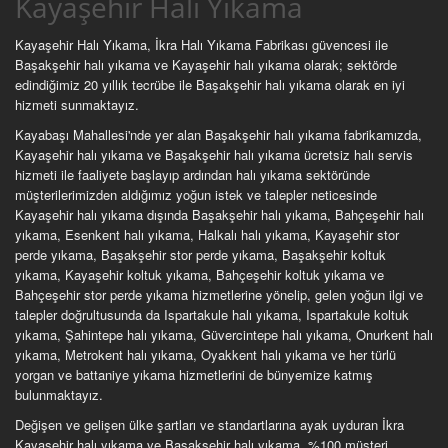
Kayaşehir Halı Yıkama
Kayaşehir Halı Yıkama, İkra Halı Yıkama Fabrikası güvencesi ile
Başakşehir halı yıkama ve Kayaşehir halı yıkama olarak; sektörde
edindiğimiz 20 yıllık tecrübe ile Başakşehir halı yıkama olarak en iyi
hizmeti sunmaktayız.
Kayabaşı Mahallesi'nde yer alan Başakşehir halı yıkama fabrikamızda,
Kayaşehir halı yıkama ve Başakşehir halı yıkama ücretsiz halı servis
hizmeti ile faaliyete başlayıp ardından halı yıkama sektöründe
müşterilerimizden aldığımız yoğun istek ve talepler neticesinde
Kayaşehir halı yıkama dışında Başakşehir halı yıkama, Bahçeşehir halı
yıkama, Esenkent halı yıkama, Halkalı halı yıkama, Kayaşehir stor
perde yıkama, Başakşehir stor perde yıkama, Başakşehir koltuk
yıkama, Kayaşehir koltuk yıkama, Bahçeşehir koltuk yıkama ve
Bahçeşehir stor perde yıkama hizmetlerine yönelip, gelen yoğun ilgi ve
talepler doğrultusunda da Ispartakule halı yıkama, Ispartakule koltuk
yıkama, Şahintepe halı yıkama, Güvercintepe halı yıkama, Onurkent halı
yıkama, Metrokent halı yıkama, Oyakkent halı yıkama ve her türlü
yorgan ve battaniye yıkama hizmetlerini de bünyemize katmış
bulunmaktayız.
Değişen ve gelişen ülke şartları ve standartlarına ayak uyduran İkra
Kayaşehir halı yıkama ve Başakşehir halı yıkama, %100 müşteri