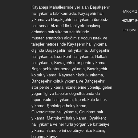
Kayabaşı Mahallesi'nde yer alan Başakşehir
HAKKIMIZ
halı yıkama fabrikamızda, Kayaşehir halı
yıkama ve Başakşehir halı yıkama ücretsiz
HIZMET B
halı servis hizmeti ile faaliyete başlayıp
İLETIŞIM
ardından halı yıkama sektöründe
müşterilerimizden aldığımız yoğun istek ve
talepler neticesinde Kayaşehir halı yıkama
dışında Başakşehir halı yıkama, Bahçeşehir
halı yıkama, Esenkent halı yıkama, Halkalı
halı yıkama, Kayaşehir stor perde yıkama,
Başakşehir stor perde yıkama, Başakşehir
koltuk yıkama, Kayaşehir koltuk yıkama,
Bahçeşehir koltuk yıkama ve Bahçeşehir
stor perde yıkama hizmetlerine yönelip, gelen
yoğun ilgi ve talepler doğrultusunda da
Ispartakule halı yıkama, Ispartakule koltuk
yıkama, Şahintepe halı yıkama,
Güvercintepe halı yıkama, Onurkent halı
yıkama, Metrokent halı yıkama, Oyakkent
halı yıkama ve her türlü yorgan ve battaniye
yıkama hizmetlerini de bünyemize katmış
bulunmaktayız.