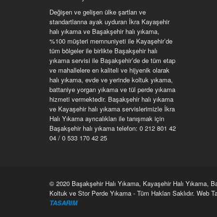
Değişen ve gelişen ülke şartları ve
standartlarına ayak uyduran İkra Kayaşehir
halı yıkama ve Başakşehir halı yıkama,
%100 müşteri memnuniyeti ile Kayaşehir’de
tüm bölgeler ile birlikte Başakşehir halı
yıkama servisi ile Başakşehir’de de tüm etap
ve mahallelere en kaliteli ve hijyenik olarak
halı yıkama, evde ve yerinde koltuk yıkama,
battaniye yorgan yıkama ve tül perde yıkama
hizmeti vermektedir. Başakşehir halı yıkama
ve Kayaşehir halı yıkama servislerimizle İkra
Halı Yıkama ayrıcalıkları ile tanışmak için
Başakşehir halı yıkama telefon: 0 212 801 42
04 / 0 533 170 42 25
© 2020 Başakşehir Halı Yıkama, Kayaşehir Halı Yıkama, Bah
Koltuk ve Stor Perde Yıkama - Tüm Hakları Saklıdır. Web 
TASARIM