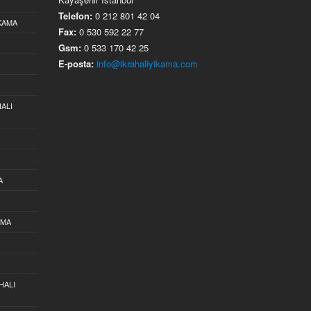
Telefon:
0 212 801 42 04
IKAMA
Fax:
0 530 592 22 77
Gsm:
0 533 170 42 25
E-posta:
info@ikrahaliyikama.com
ALI
A
AMA
HALI