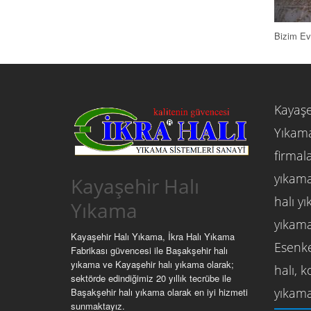
Bizim Ev
Kayaşe
Yıkama
firmala
yıkama
Kayaşehir Halı
halı y
Yıkama
yıkama
Kayaşehir Halı Yıkama, İkra Halı Yıkama
Esenke
Fabrikası güvencesi ile Başakşehir halı
yıkama ve Kayaşehir halı yıkama olarak;
halı, 
sektörde edindiğimiz 20 yıllık tecrübe ile
yıkama
Başakşehir halı yıkama olarak en iyi hizmeti
sunmaktayız.