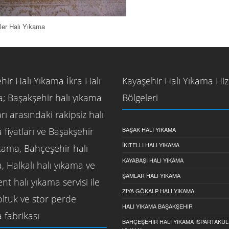
ler Halı Yıkama
hir Halı Yıkama İkra Halı
Kayaşehir Halı Yıkama Hi
; Başakşehir halı yıkama
Bölgeleri
rı arasındaki rakipsiz halı
 fiyatları ve Başakşehir
BAŞAK HALI YIKAMA
İKITELLI HALI YIKAMA
ıkama, Bahçeşehir halı
KAYABAŞI HALI YIKAMA
, Halkalı halı yıkama ve
ŞAMLAR HALI YIKAMA
nt halı yıkama servisi ile
ZIYA GÖKALP HALI YIKAMA
koltuk ve stor perde
HALI YIKAMA BAŞAKŞEHIR
 fabrikası
BAHÇEŞEHIR HALI YIKAMA ISPARTAKUL