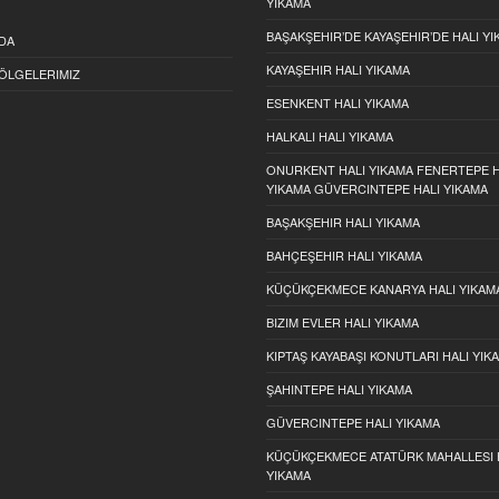
YIKAMA
BAŞAKŞEHIR’DE KAYAŞEHIR’DE HALI Y
DA
KAYAŞEHIR HALI YIKAMA
ÖLGELERIMIZ
ESENKENT HALI YIKAMA
HALKALI HALI YIKAMA
ONURKENT HALI YIKAMA FENERTEPE H
YIKAMA GÜVERCINTEPE HALI YIKAMA
BAŞAKŞEHIR HALI YIKAMA
BAHÇEŞEHIR HALI YIKAMA
KÜÇÜKÇEKMECE KANARYA HALI YIKAM
BIZIM EVLER HALI YIKAMA
KIPTAŞ KAYABAŞI KONUTLARI HALI YIK
ŞAHINTEPE HALI YIKAMA
GÜVERCINTEPE HALI YIKAMA
KÜÇÜKÇEKMECE ATATÜRK MAHALLESI 
YIKAMA