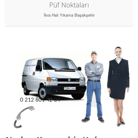
Püf Noktaları
İkra Halı Yıkama Başakşehir
0 212 801 42 04