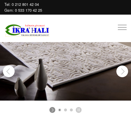
Tel:
0 212 801 42 04
Gsm:
0 533 170 42 25
Mobil
Men