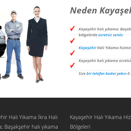
Neden Kayaşeh
Kayaşehir halı yıkama; Başak
bölgelerde
ücretsiz servis
Kayaşehir
Halı Yıkama hizme
Kayaşehir halı yıkama ücretsiz
Size
bir telefon kadar yakın
0 
4
hir Halı Yıkama İkra Halı
Kayaşehir Halı Yıkama Hi
; Başakşehir halı yıkama
Bölgeleri