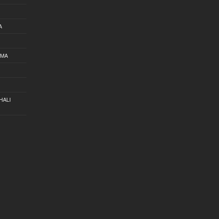
A
AMA
HALI