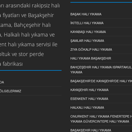
rı arasındaki rakipsiz halı
 fiyatları ve Başakşehir
BAŞAK HALI YIKAMA
İKITELLI HALI YIKAMA
ıkama, Bahçeşehir halı
KAYABAŞI HALI YIKAMA
, Halkalı halı yıkama ve
ŞAMLAR HALI YIKAMA
nt halı yıkama servisi ile
ZIYA GÖKALP HALI YIKAMA
koltuk ve stor perde
HALI YIKAMA BAŞAKŞEHIR
 fabrikası
BAHÇEŞEHIR HALI YIKAMA ISPARTAKUL
YIKAMA
BAŞAKŞEHIR’DE KAYAŞEHIR’DE HALI Y
DA
KAYAŞEHIR HALI YIKAMA
ÖLGELERIMIZ
ESENKENT HALI YIKAMA
HALKALI HALI YIKAMA
ONURKENT HALI YIKAMA FENERTEPE H
YIKAMA GÜVERCINTEPE HALI YIKAMA
BAŞAKŞEHIR HALI YIKAMA