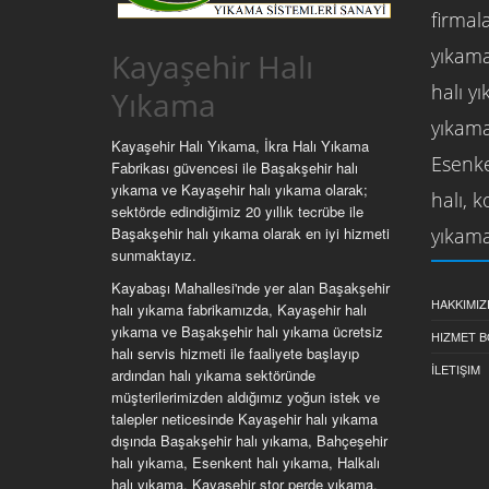
firmala
yıkama
Kayaşehir Halı
halı y
Yıkama
yıkama
Kayaşehir Halı Yıkama, İkra Halı Yıkama
Esenke
Fabrikası güvencesi ile Başakşehir halı
yıkama ve Kayaşehir halı yıkama olarak;
halı, 
sektörde edindiğimiz 20 yıllık tecrübe ile
yıkama
Başakşehir halı yıkama olarak en iyi hizmeti
sunmaktayız.
Kayabaşı Mahallesi'nde yer alan Başakşehir
HAKKIMIZ
halı yıkama fabrikamızda, Kayaşehir halı
yıkama ve Başakşehir halı yıkama ücretsiz
HIZMET B
halı servis hizmeti ile faaliyete başlayıp
İLETIŞIM
ardından halı yıkama sektöründe
müşterilerimizden aldığımız yoğun istek ve
talepler neticesinde Kayaşehir halı yıkama
dışında Başakşehir halı yıkama, Bahçeşehir
halı yıkama, Esenkent halı yıkama, Halkalı
halı yıkama, Kayaşehir stor perde yıkama,