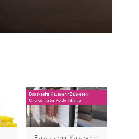
Başakşehir Kayaşehir Bahçeşehir
Onurkent Stor Perde Yıkama
u
Başakşehir Kayaşehir