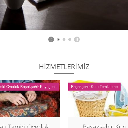
HİZMETLERİMİZ
miri Overlok Başakşehir Kayaşehir
Başakşehir Kuru Temizleme
alı Tamiri Overlok
Başakşehir Kur