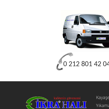
0 212 801 42 0
Kayaşe
Yıkama