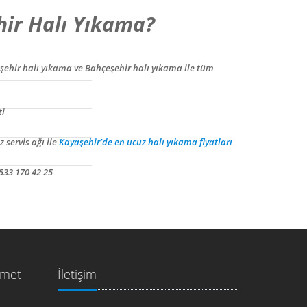
ir Halı Yıkama?
şehir halı yıkama ve Bahçeşehir halı yıkama ile tüm
ti
 servis ağı ile
Kayaşehir’de en ucuz halı yıkama fiyatları
533 170 42 25
zmet
İletişim