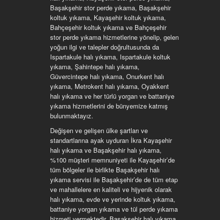
Başakşehir stor perde yıkama, Başakşehir
koltuk yıkama, Kayaşehir koltuk yıkama,
Bahçeşehir koltuk yıkama ve Bahçeşehir
stor perde yıkama hizmetlerine yönelip, gelen
yoğun ilgi ve talepler doğrultusunda da
Ispartakule halı yıkama, Ispartakule koltuk
yıkama, Şahintepe halı yıkama,
Güvercintepe halı yıkama, Onurkent halı
yıkama, Metrokent halı yıkama, Oyakkent
halı yıkama ve her türlü yorgan ve battaniye
yıkama hizmetlerini de bünyemize katmış
bulunmaktayız.
Değişen ve gelişen ülke şartları ve
standartlarına ayak uyduran İkra Kayaşehir
halı yıkama ve Başakşehir halı yıkama,
%100 müşteri memnuniyeti ile Kayaşehir’de
tüm bölgeler ile birlikte Başakşehir halı
yıkama servisi ile Başakşehir’de de tüm etap
ve mahallelere en kaliteli ve hijyenik olarak
halı yıkama, evde ve yerinde koltuk yıkama,
battaniye yorgan yıkama ve tül perde yıkama
hizmeti vermektedir. Başakşehir halı yıkama