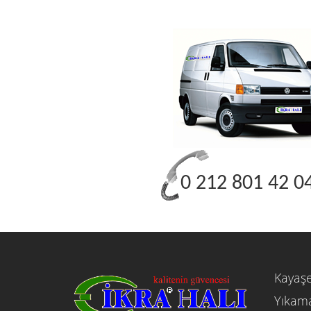
0 212 801 42 0
Kayaşe
Yıkama