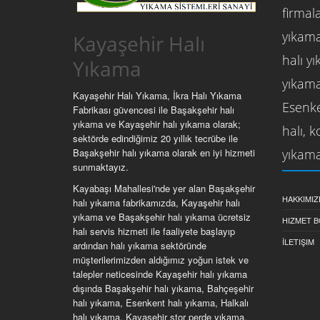
firmala
yıkama
Kayaşehir Halı
halı y
Yıkama
yıkama
Kayaşehir Halı Yıkama, İkra Halı Yıkama
Esenke
Fabrikası güvencesi ile Başakşehir halı
yıkama ve Kayaşehir halı yıkama olarak;
halı, 
sektörde edindiğimiz 20 yıllık tecrübe ile
yıkama
Başakşehir halı yıkama olarak en iyi hizmeti
sunmaktayız.
Kayabaşı Mahallesi'nde yer alan Başakşehir
HAKKIMIZ
halı yıkama fabrikamızda, Kayaşehir halı
yıkama ve Başakşehir halı yıkama ücretsiz
HIZMET B
halı servis hizmeti ile faaliyete başlayıp
İLETIŞIM
ardından halı yıkama sektöründe
müşterilerimizden aldığımız yoğun istek ve
talepler neticesinde Kayaşehir halı yıkama
dışında Başakşehir halı yıkama, Bahçeşehir
halı yıkama, Esenkent halı yıkama, Halkalı
halı yıkama, Kayaşehir stor perde yıkama,