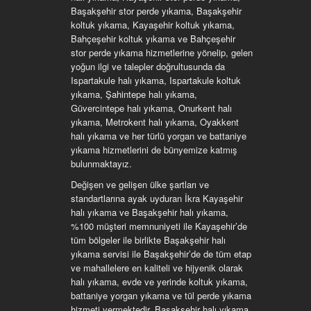
Başakşehir stor perde yıkama, Başakşehir
koltuk yıkama, Kayaşehir koltuk yıkama,
Bahçeşehir koltuk yıkama ve Bahçeşehir
stor perde yıkama hizmetlerine yönelip, gelen
yoğun ilgi ve talepler doğrultusunda da
Ispartakule halı yıkama, Ispartakule koltuk
yıkama, Şahintepe halı yıkama,
Güvercintepe halı yıkama, Onurkent halı
yıkama, Metrokent halı yıkama, Oyakkent
halı yıkama ve her türlü yorgan ve battaniye
yıkama hizmetlerini de bünyemize katmış
bulunmaktayız.
Değişen ve gelişen ülke şartları ve
standartlarına ayak uyduran İkra Kayaşehir
halı yıkama ve Başakşehir halı yıkama,
%100 müşteri memnuniyeti ile Kayaşehir’de
tüm bölgeler ile birlikte Başakşehir halı
yıkama servisi ile Başakşehir’de de tüm etap
ve mahallelere en kaliteli ve hijyenik olarak
halı yıkama, evde ve yerinde koltuk yıkama,
battaniye yorgan yıkama ve tül perde yıkama
hizmeti vermektedir. Başakşehir halı yıkama