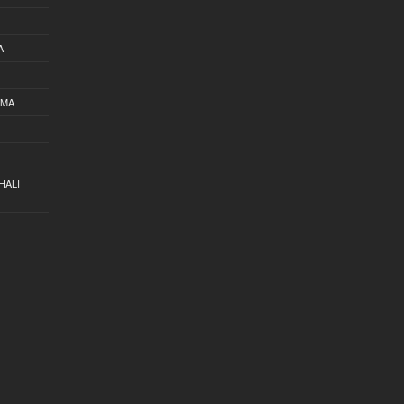
A
AMA
HALI