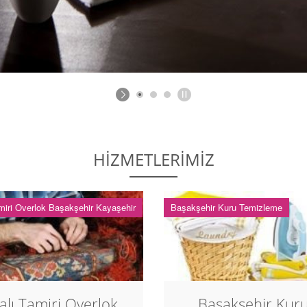
HİZMETLERİMİZ
miri Overlok Başakşehir Kayaşehir
Başakşehir Kuru Temizleme
alı Tamiri Overlok
Başakşehir Kur