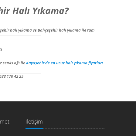
ir Halı Yıkama?
şehir halı yıkama ve Bahçeşehir halı yıkama ile tüm
ti
 servis ağı ile
Kayaşehir’de en ucuz halı yıkama fiyatları
533 170 42 25
zmet
İletişim