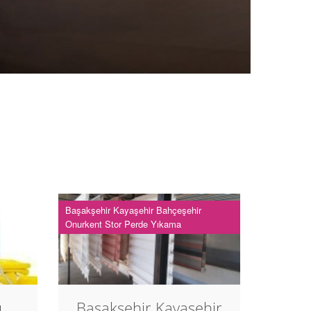
Başakşehir Kayaşehir Bahçeşehir
Onurkent Stor Perde Yıkama
u
Başakşehir Kayaşehir