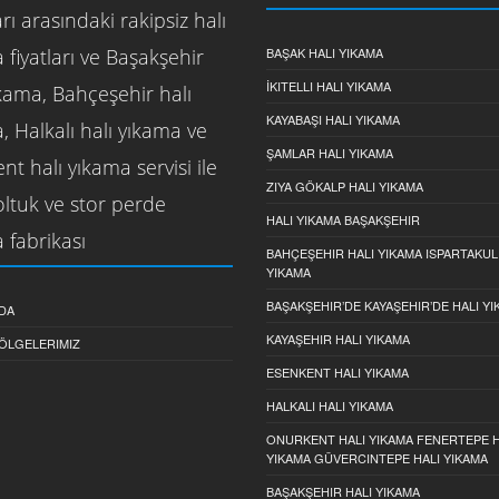
rı arasındaki rakipsiz halı
 fiyatları ve Başakşehir
BAŞAK HALI YIKAMA
İKITELLI HALI YIKAMA
ıkama, Bahçeşehir halı
KAYABAŞI HALI YIKAMA
, Halkalı halı yıkama ve
ŞAMLAR HALI YIKAMA
nt halı yıkama servisi ile
ZIYA GÖKALP HALI YIKAMA
koltuk ve stor perde
HALI YIKAMA BAŞAKŞEHIR
 fabrikası
BAHÇEŞEHIR HALI YIKAMA ISPARTAKUL
YIKAMA
BAŞAKŞEHIR’DE KAYAŞEHIR’DE HALI Y
DA
KAYAŞEHIR HALI YIKAMA
ÖLGELERIMIZ
ESENKENT HALI YIKAMA
HALKALI HALI YIKAMA
ONURKENT HALI YIKAMA FENERTEPE H
YIKAMA GÜVERCINTEPE HALI YIKAMA
BAŞAKŞEHIR HALI YIKAMA