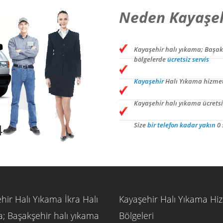
Neden Kayaşeh
Kayaşehir halı yıkama; Başak
bölgelerde
ücretsiz servis
Kayaşehir
Halı Yıkama hizme
Kayaşehir halı yıkama ücretsiz
Size
bir telefon kadar yakın
0 
4
hir Halı Yıkama İkra Halı
Kayaşehir Halı Yıkama Hi
; Başakşehir halı yıkama
Bölgeleri