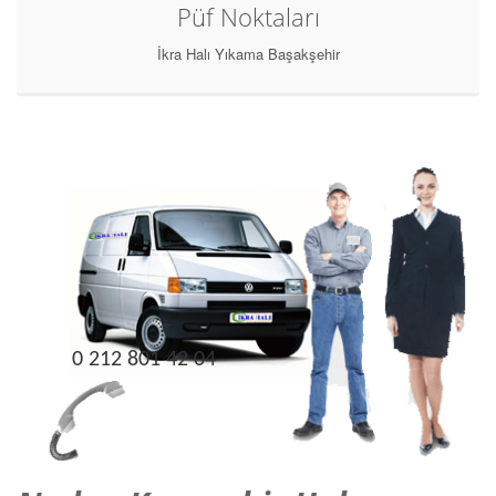
Püf Noktaları
İkra Halı Yıkama Başakşehir
0 212 801 42 04