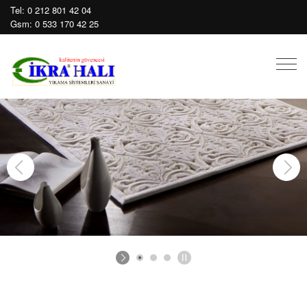
Tel:
0 212 801 42 04
Gsm:
0 533 170 42 25
Mobil
Men