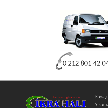
0 212 801 42 0
Kayaşe
Yıkama