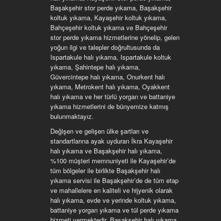
Başakşehir stor perde yıkama, Başakşehir
koltuk yıkama, Kayaşehir koltuk yıkama,
Bahçeşehir koltuk yıkama ve Bahçeşehir
stor perde yıkama hizmetlerine yönelip, gelen
yoğun ilgi ve talepler doğrultusunda da
Ispartakule halı yıkama, Ispartakule koltuk
yıkama, Şahintepe halı yıkama,
Güvercintepe halı yıkama, Onurkent halı
yıkama, Metrokent halı yıkama, Oyakkent
halı yıkama ve her türlü yorgan ve battaniye
yıkama hizmetlerini de bünyemize katmış
bulunmaktayız.
Değişen ve gelişen ülke şartları ve
standartlarına ayak uyduran İkra Kayaşehir
halı yıkama ve Başakşehir halı yıkama,
%100 müşteri memnuniyeti ile Kayaşehir’de
tüm bölgeler ile birlikte Başakşehir halı
yıkama servisi ile Başakşehir’de de tüm etap
ve mahallelere en kaliteli ve hijyenik olarak
halı yıkama, evde ve yerinde koltuk yıkama,
battaniye yorgan yıkama ve tül perde yıkama
hizmeti vermektedir. Başakşehir halı yıkama