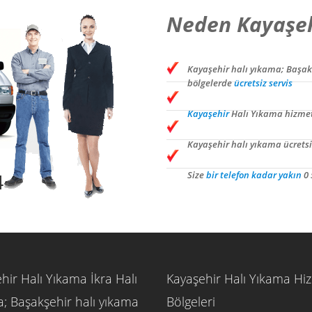
Neden Kayaşeh
Kayaşehir halı yıkama; Başak
bölgelerde
ücretsiz servis
Kayaşehir
Halı Yıkama hizme
Kayaşehir halı yıkama ücretsiz
Size
bir telefon kadar yakın
0 
4
hir Halı Yıkama İkra Halı
Kayaşehir Halı Yıkama Hi
; Başakşehir halı yıkama
Bölgeleri