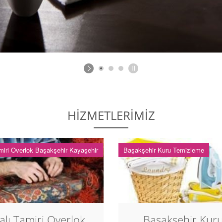
HİZMETLERİMİZ
miri Overlok Başakşehir Kayaşehir
Başakşehir Kuru Temizleme
alı Tamiri Overlok
Başakşehir Kur