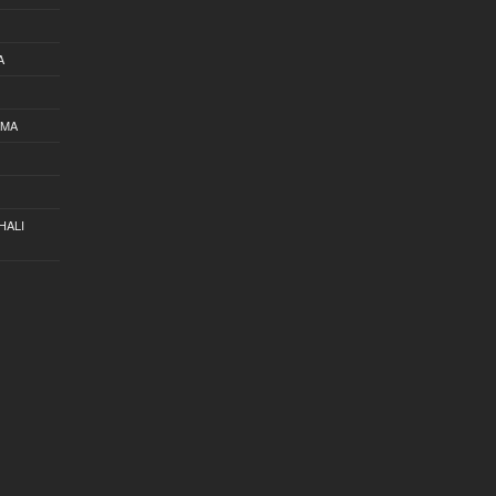
A
AMA
HALI