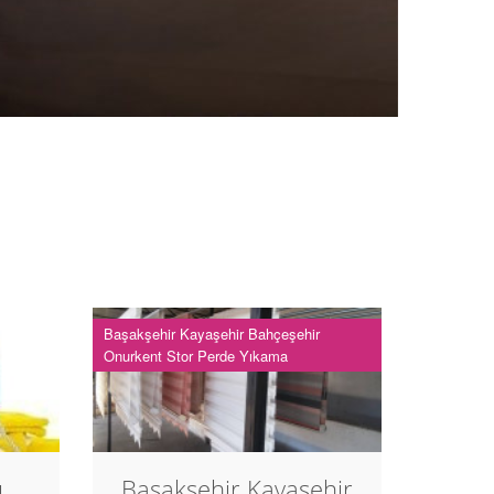
Başakşehir Kayaşehir Bahçeşehir
Onurkent Stor Perde Yıkama
u
Başakşehir Kayaşehir