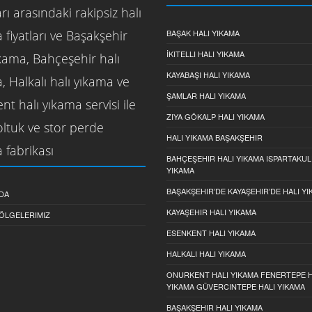
rı arasındaki rakipsiz halı
 fiyatları ve Başakşehir
BAŞAK HALI YIKAMA
İKITELLI HALI YIKAMA
ıkama, Bahçeşehir halı
KAYABAŞI HALI YIKAMA
, Halkalı halı yıkama ve
ŞAMLAR HALI YIKAMA
nt halı yıkama servisi ile
ZIYA GÖKALP HALI YIKAMA
koltuk ve stor perde
HALI YIKAMA BAŞAKŞEHIR
 fabrikası
BAHÇEŞEHIR HALI YIKAMA ISPARTAKUL
YIKAMA
BAŞAKŞEHIR’DE KAYAŞEHIR’DE HALI Y
DA
KAYAŞEHIR HALI YIKAMA
ÖLGELERIMIZ
ESENKENT HALI YIKAMA
HALKALI HALI YIKAMA
ONURKENT HALI YIKAMA FENERTEPE H
YIKAMA GÜVERCINTEPE HALI YIKAMA
BAŞAKŞEHIR HALI YIKAMA