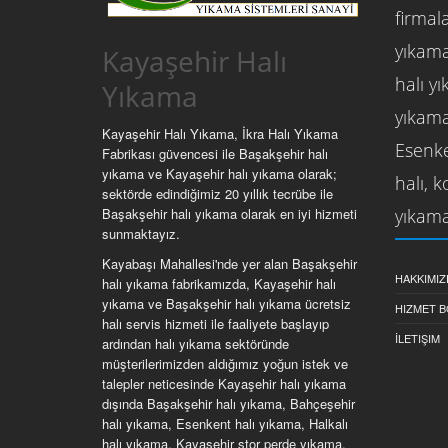
firmala
yıkama
Kayaşehir Halı
halı y
Yıkama
yıkama
Kayaşehir Halı Yıkama, İkra Halı Yıkama
Esenke
Fabrikası güvencesi ile Başakşehir halı
yıkama ve Kayaşehir halı yıkama olarak;
halı, 
sektörde edindiğimiz 20 yıllık tecrübe ile
yıkama
Başakşehir halı yıkama olarak en iyi hizmeti
sunmaktayız.
Kayabaşı Mahallesi'nde yer alan Başakşehir
HAKKIMIZ
halı yıkama fabrikamızda, Kayaşehir halı
yıkama ve Başakşehir halı yıkama ücretsiz
HIZMET B
halı servis hizmeti ile faaliyete başlayıp
İLETIŞIM
ardından halı yıkama sektöründe
müşterilerimizden aldığımız yoğun istek ve
talepler neticesinde Kayaşehir halı yıkama
dışında Başakşehir halı yıkama, Bahçeşehir
halı yıkama, Esenkent halı yıkama, Halkalı
halı yıkama, Kayaşehir stor perde yıkama,