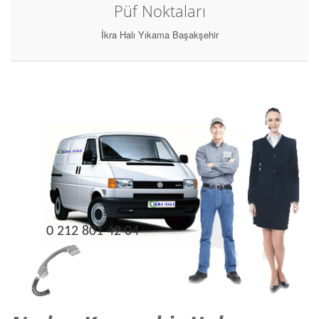
Püf Noktaları
İkra Halı Yıkama Başakşehir
0 212 801 42 04