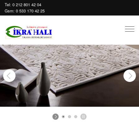
Tel:
0 212 801 42 04
Gsm:
0 533 170 42 25
Mobil
Men