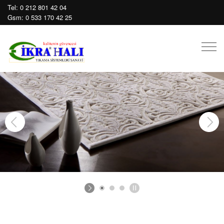
Tel:
0 212 801 42 04
Gsm:
0 533 170 42 25
Mobil
Men