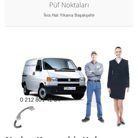
Püf Noktaları
İkra Halı Yıkama Başakşehir
0 212 801 42 04