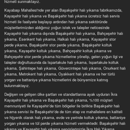
hizmeti sunmaktayız.
Kayabaşı Mahallesi'nde yer alan Başakşehir halı yıkama fabrikamızda,
Kayaşehir halı yıkama ve Başakşehir halı yıkama ücretsiz halı servis
hizmeti ile faaliyete başlayıp ardından halı yıkama sektöründe
müşterilerimizden aldığımız yoğun istek ve talepler neticesinde
Kayaşehir halı yıkama dışında Başakşehir halı yıkama, Bahçeşehir halı
yıkama, Esenkent halı yıkama, Halkalı halı yıkama, Kayaşehir stor
perde yıkama, Başakşehir stor perde yıkama, Başakşehir koltuk
yıkama, Kayaşehir koltuk yıkama, Bahçeşehir koltuk yıkama ve
Bahçeşehir stor perde yıkama hizmetlerine yönelip, gelen yoğun ilgi ve
talepler doğrultusunda da Ispartakule halı yıkama, Ispartakule koltuk
yıkama, Şahintepe halı yıkama, Güvercintepe halı yıkama, Onurkent halı
yıkama, Metrokent halı yıkama, Oyakkent halı yıkama ve her türlü
yorgan ve battaniye yıkama hizmetlerini de bünyemize katmış
bulunmaktayız.
Değişen ve gelişen ülke şartları ve standartlarına ayak uyduran İkra
Kayaşehir halı yıkama ve Başakşehir halı yıkama, %100 müşteri
memnuniyeti ile Kayaşehir’de tüm bölgeler ile birlikte Başakşehir halı
yıkama servisi ile Başakşehir’de de tüm etap ve mahallelere en kaliteli
ve hijyenik olarak halı yıkama, evde ve yerinde koltuk yıkama, battaniye
yorgan yıkama ve tül perde yıkama hizmeti vermektedir. Başakşehir halı
yıkama ve Kayaşehir halı yıkama servislerimizle İkra Halı Yıkama