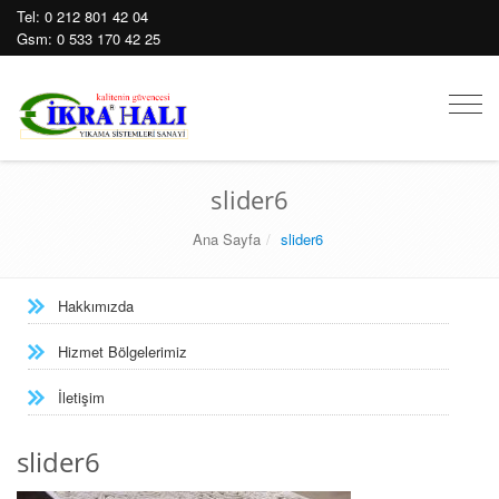
Tel:
0 212 801 42 04
Gsm:
0 533 170 42 25
Mobil
Men
slider6
Ana Sayfa
slider6
Hakkımızda
Hizmet Bölgelerimiz
İletişim
slider6