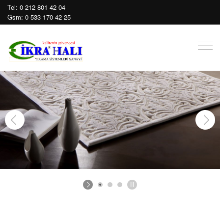
Tel:
0 212 801 42 04
Gsm:
0 533 170 42 25
Mobil
Men