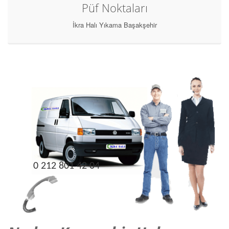
Püf Noktaları
İkra Halı Yıkama Başakşehir
0 212 801 42 04