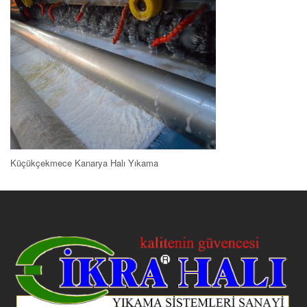
Küçükçekmece Kanarya Halı Yıkama